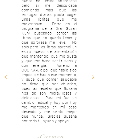
nunca he tenido sobrepeso
pero si me descuidaba
comiendo mas que las
lechugas diarias podía coger
unas libritas que me
molestaban. Entre en el
programa de la Dra. Susan
Kury buscando perder las
libras que no quería tener y
que sorpresa me lleve. No
solo perdí las libras, aprendí un
estilo nuevo de alimentación
que mantengo, que me gusta
y que me hace sentir sana y
con energía. Aprendí a
COCINAR, algo que había sido
imposible hasta ese momento,
y supe que comer saludable
no tiene que ser aburrido,
pues las recetas que Susana
nos da son maravillosas y
deliciosas. Para mi fue un
cambio radical y hoy por hoy
me mantengo en mi peso
deseado y me siento mejor
que nunca. Gracias Susana
por toda tu ayuda y apoyo.
~Carmen