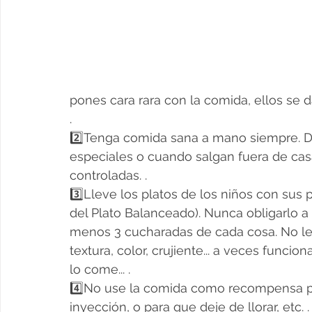
pones cara rara con la comida, ellos se d
.
2️⃣Tenga comida sana a mano siempre. De
especiales o cuando salgan fuera de casa
controladas. .
3️⃣Lleve los platos de los niños con su
del Plato Balanceado). Nunca obligarlo a v
menos 3 cucharadas de cada cosa. No le 
textura, color, crujiente... a veces funci
lo come... .
4️⃣No use la comida como recompensa po
inyección, o para que deje de llorar, etc. .