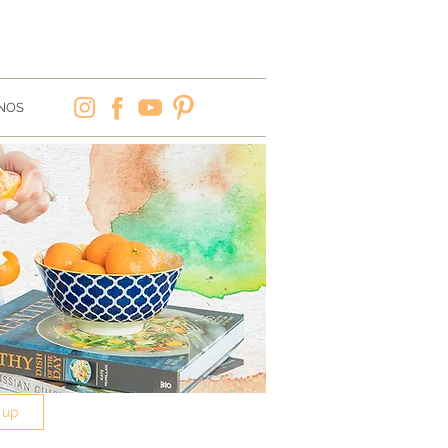
NOS
 up